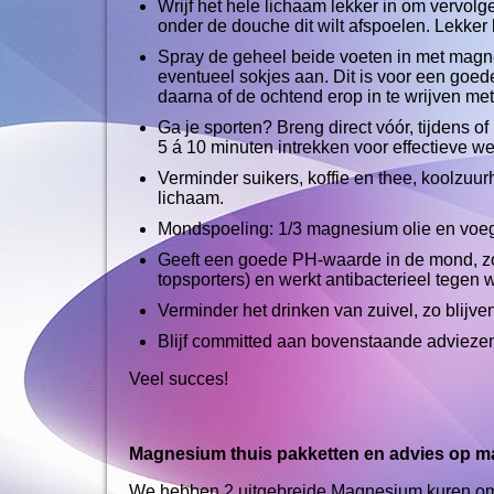
Wrijf het hele lichaam lekker in om vervolge
onder de douche dit wilt afspoelen. Lekker l
Spray de geheel beide voeten in met magnes
eventueel sokjes aan. Dit is voor een goe
daarna of de ochtend erop in te wrijven met 
Ga je sporten? Breng direct vóór, tijdens 
5 á 10 minuten intrekken voor effectieve we
Verminder suikers, koffie en thee, koolzuu
lichaam.
Mondspoeling: 1/3 magnesium olie en voeg 
Geeft een goede PH-waarde in de mond, zor
topsporters) en werkt antibacterieel tegen 
Verminder het drinken van zuivel, zo blijv
Blijf committed aan bovenstaande adviezen
Veel succes!
Magnesium thuis pakketten en advies op m
We hebben 2 uitgebreide Magnesium kuren om 