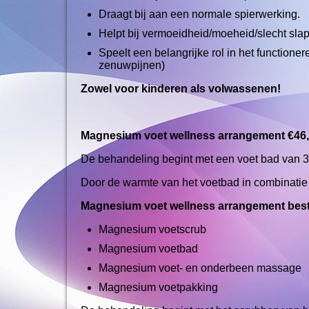
Draagt bij aan een normale spierwerking.
Helpt bij vermoeidheid/moeheid/slecht sla
Speelt een belangrijke rol in het functio
zenuwpijnen)
Zowel voor kinderen als volwassenen!
Magnesium voet wellness arrangement €46
De behandeling begint met een voet bad van 
Door de warmte van het voetbad in combinatie
Magnesium voet wellness arrangement besta
Magnesium voetscrub
Magnesium voetbad
Magnesium voet- en onderbeen massage
Magnesium voetpakking