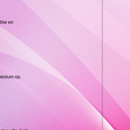
thie en
nesium op.