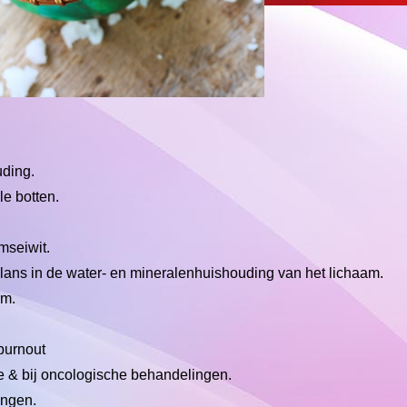
uding.
le botten.
mseiwit.
lans in de water- en mineralenhuishouding van het lichaam.
am.
 burnout
ie & bij oncologische behandelingen.
ingen.