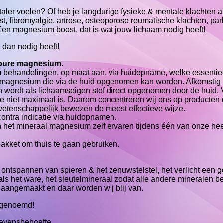
vitaler voelen? Of heb je langdurige fysieke & mentale klachten a
st, fibromyalgie, artrose, osteoporose reumatische klachten, par
Een magnesium boost, dat is wat jouw lichaam nodig heeft!
 dan nodig heeft!
pure magnesium.
behandelingen, op maat aan, via huidopname, welke essentiee
e magnesium die via de huid opgenomen kan worden. Afkomstig 
en wordt als lichaamseigen stof direct opgenomen door de huid.
 niet maximaal is. Daarom concentreren wij ons op producten 
etenschappelijk bewezen de meest effectieve wijze.
 contra indicatie via huidopnamen.
 het mineraal magnesium zelf ervaren tijdens één van onze hee
akket om thuis te gaan gebruiken.
ontspannen van spieren & het zenuwstelstel, het verlicht een ge
 als het ware, het sleutelmineraal zodat alle andere mineralen b
angemaakt en daar worden wij blij van.
 genoemd!
levensbehoefte.