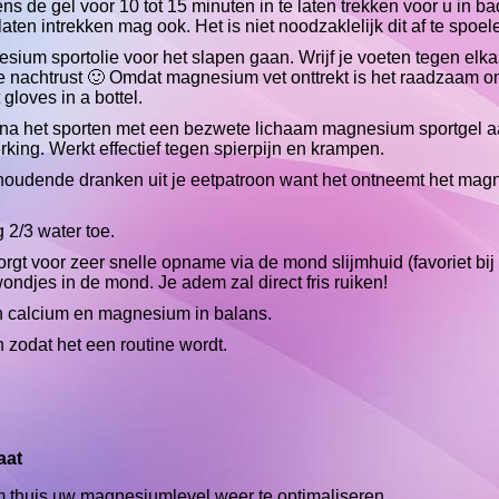
ns de gel voor 10 tot 15 minuten in te laten trekken voor u in ba
aten intrekken mag ook. Het is niet noodzaklelijk dit af te spoel
ium sportolie voor het slapen gaan. Wrijf je voeten tegen elk
de nachtrust 🙂 Omdat magnesium vet onttrekt is het raadzaam 
gloves in a bottel.
of na het sporten met een bezwete lichaam magnesium sportgel a
rking. Werkt effectief tegen spierpijn en krampen.
rhoudende dranken uit je eetpatroon want het ontneemt het magn
2/3 water toe.
gt voor zeer snelle opname via de mond slijmhuid (favoriet bij
wondjes in de mond. Je adem zal direct fris ruiken!
en calcium en magnesium in balans.
 zodat het een routine wordt.
aat
thuis uw magnesiumlevel weer te optimaliseren.