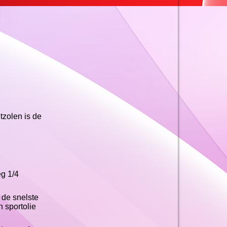
tzolen is de
eg 1/4
 de snelste
 sportolie