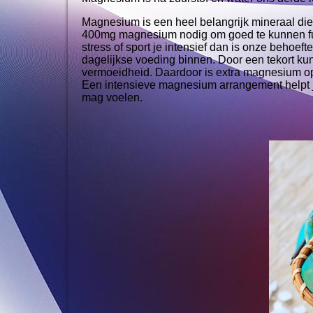
Magnesium is een heel belangrijk mineraal di
400mg magnesium nodig om goed te kunnen func
stress of sport je intensief dan is onze beho
dagelijkse voeding binnen. Door een tekort ku
vermoeidheid. Daardoor is extra magnesium op
Een intensieve magnesium arrangement helpt j
mag voelen.