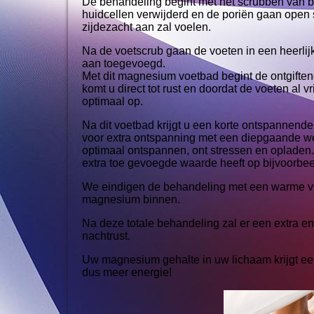
De behandeling begint met het scrubben van b
huidcellen verwijderd en de poriën gaan ope
zijdezacht aan zal voelen.
Na de voetscrub gaan de voeten in een heerli
aan toegevoegd.
Met dit magnesium voetbad begint de ontgift
komt u direct tot rust en doordat de voeten al
optimaal op.
Na dit voetbad krijgt u een korte ontspanne
voor extra ontspanning met een diepgaande wer
optimaal ontspannen, ont stressen en opladen.
extra toe gevoegde waarde heeft op bijvoorbe
We eindigen de behandeling met een warme voe
magnesium binnen.
Na deze totale behandeling zal er een extra e
nachtrust.
Uw magnesium gehalte in uw lichaam krijgt een
dus meer energie!