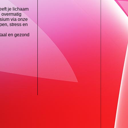
eft je lichaam
e overmatig
esium via onze
pen, stress en
taal en gezond