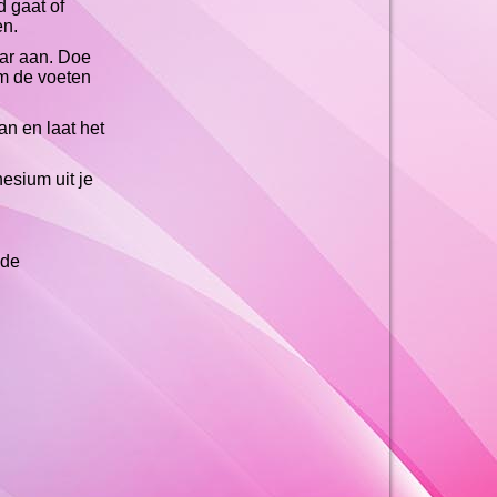
d gaat of
en.
aar aan. Doe
om de voeten
an en laat het
esium uit je
 de