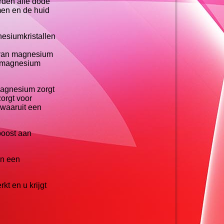
rden alle dode
en en de huid
esiumkristallen
g van magnesium
de magnesium
magnesium zorgt
orgt voor
 waaruit een
boost aan
an een
t en u krijgt