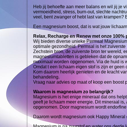
Heb jij behoefte aan meer balans en wil jij je 
vermoeidheid, stress, burn-out, slechte nachtru
veel, bent zwanger of hebt last van krampen? 
Een magnesium boost, dat is wat jouw lichaam
Relax, Recharge en Renew met onze 100% 
Wij bieden diverse unieke Permsal Magnesium 
optimale gezondheid. Permsal is het zuiverst
Zechstein bron, de zuiverste bron ter wereld, 
magnesiumtabletten is gebleken dat de opname
maximaal worden opgenomen. Via de huid is w
Omdat t een lichaam eigen stof is zijn er geen
Kom daarom heerlijk genieten en de kracht van
behandeling.
Vraag naar advies op maat of koop een boost p
Waarom is magnesium zo belangrijk?
Magnesium is het enige mineraal dat ons helpt 
geeft je lichaam meer energie. Dit mineraal is,
opgenomen. Door magnesium wordt endorfine a
Daarom wordt magnesium ook Happy Mineral
Magnesium is na zuurstof en water ons derde 