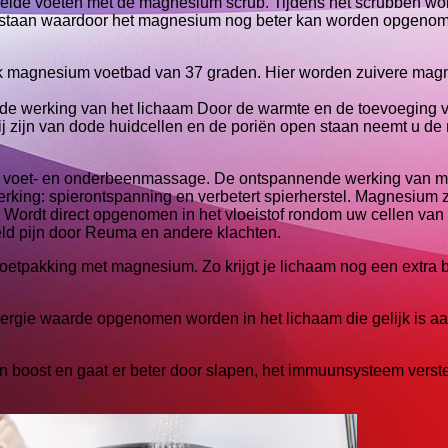
eide voeten met de magnesium scrub. Tijdens het scrubben wo
n staan waardoor het magnesium nog beter kan worden opgenom
jk magnesium voetbad van 37 graden. Hier worden zuivere magn
ende werking van het lichaam Door de warmte en de toevoegin
 vrij zijn van dode huidcellen en de poriën open staan neemt u 
nde voet- en onderbeenmassage. De ontspannende werking van 
king: spierontspanning en verbetert spierherstel. Magnesium z
 Wordt direct opgenomen in het vloeistof rondom uw cellen van
eld pijn door Reuma en andere klachten.
tpakking met magnesium. Zo krijgt je lichaam nog een extra 
nergie waarde opgenomen worden in het lichaam die gelijk is a
 boost en gaat er beter door slapen, het immuunsysteem versterk