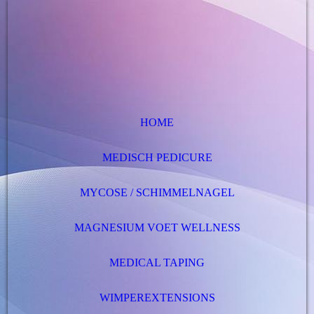
HOME
MEDISCH PEDICURE
MYCOSE / SCHIMMELNAGEL
MAGNESIUM VOET WELLNESS
MEDICAL TAPING
WIMPEREXTENSIONS