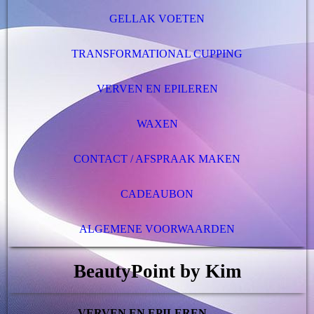
GELLAK VOETEN
TRANSFORMATIONAL CUPPING
VERVEN EN EPILEREN
WAXEN
CONTACT / AFSPRAAK MAKEN
CADEAUBON
ALGEMENE VOORWAARDEN
BeautyPoint by Kim
VERVEN EN EPILEREN