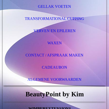
GELLAK VOETEN
TRANSFORMATIONAL CUPPING
VERVEN EN EPILEREN
WAXEN
CONTACT / AFSPRAAK MAKEN
CADEAUBON
ALGEMENE VOORWAARDEN
BeautyPoint by Kim
WIMPEREXTENSIONS