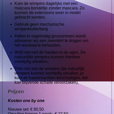
Kam de wimpers dagelijks met een
mascara borsteltje zonder mascara. Zo
kunnen de extensions weer in model
gebracht worden.
Gebruik geen mechanische
wimperkruller/tang
Indien er regelmatig gezwommen wordt,
adviseren wij een zwembril te dragen om
het resultaat te behouden.
Wrijf niet met de handen in de ogen. De
natuurlijke wimpers kunnen hierdoor
voortijdig uitvallen.
Trek niet aan de wimpers (de natuurlijk
wimpers kunnen voortijdig uitvallen, je
kunt de haarschachten beschadigen, dat
kan blijvende schade veroorzaken).
Prijzen
Kosten one by one
Nieuwe set: € 80,50
Opvullen binnen 1 week:
€ 27,50