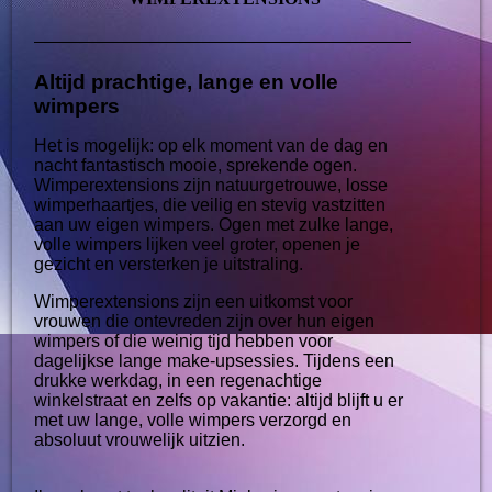
Altijd prachtige, lange en volle
wimpers
Het is mogelijk: op elk moment van de dag en
nacht fantastisch mooie, sprekende ogen.
Wimperextensions zijn natuurgetrouwe, losse
wimperhaartjes, die veilig en stevig vastzitten
aan uw eigen wimpers. Ogen met zulke lange,
volle wimpers lijken veel groter, openen je
gezicht en versterken je uitstraling.
Wimperextensions zijn een uitkomst voor
vrouwen die ontevreden zijn over hun eigen
wimpers of die weinig tijd hebben voor
dagelijkse lange make-upsessies. Tijdens een
drukke werkdag, in een regenachtige
winkelstraat en zelfs op vakantie: altijd blijft u er
met uw lange, volle wimpers verzorgd en
absoluut vrouwelijk uitzien.