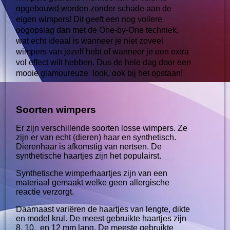
opgebouwd worden zonder schade aan de
eigen wimpers! Dit geeft een nog vollere
oogopslag dan met de One-by-One techniek,
wat echt ideaal is wanneer je niet zoveel
wimpers van jezelf hebt of wanneer je een extra
vol effect wilt hebben. Dus de hele dag door een
mooie glamoureuze look, ook bij het opstaan!
Soorten wimpers
Er zijn verschillende soorten losse wimpers. Ze
zijn er van echt (dieren) haar en synthetisch.
Dierenhaar is afkomstig van nertsen. De
synthetische haartjes zijn het populairst.
Synthetische wimperhaartjes zijn van een
materiaal gemaakt welke geen allergische
reactie verzorgt.
Daarnaast variëren de haartjes van lengte, dikte
en model krul. De meest gebruikte haartjes zijn
8, 10, en 12 mm lang. De meeste gebruikte