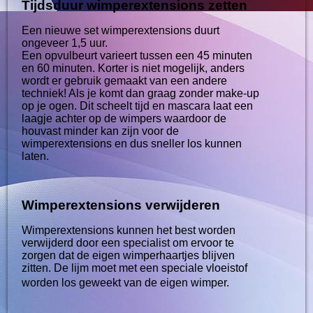
Tijdsduur wimperextensions zetten
Een nieuwe set wimperextensions duurt
ongeveer 1,5 uur.
Een opvulbeurt varieert tussen een 45 minuten
en 60 minuten. Korter is niet mogelijk, anders
wordt er gebruik gemaakt van een andere
techniek! Als je komt dan graag zonder make-up
op je ogen. Dit scheelt tijd en mascara laat een
laagje achter op de wimpers waardoor de
houvast minder kan zijn voor de
wimperextensions en dus sneller los kunnen
laten.
Wimperextensions verwijderen
Wimperextensions kunnen het best worden
verwijderd door een specialist om ervoor te
zorgen dat de eigen wimperhaartjes blijven
zitten. De lijm moet met een speciale vloeistof
worden los geweekt van de eigen wimper.