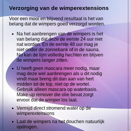
Verzorging van de wimperextensions
Voor een mooi en blijvend resultaat is het van
belang dat de wimpers goed verzorgd worden.
Na het aanbrengen van de wimpers is het
van belang dat deze de eerste 24 uur niet
nat worden. En de eerste 48 uur mag je
niet onder de zonnebank of in de sauna.
Nu kan de lijm volledig hechten en blijven
de wimpers langer zitten.
U heeft geen mascara meer nodig, maar
mag deze wel aanbrengen als u dit nodig
vindt maar breng dit dan aan van hert
midden tot de top, niet op de wortel.
Gebruik alleen mascara op waterbasis.
Make-up remover die olie bevat zorgt
ervoor dat de wimper los laat.
Vermijd direct stromend water op de
wimperextensions
Laat de wimpers na het douchen natuurlijk
opdrogen.