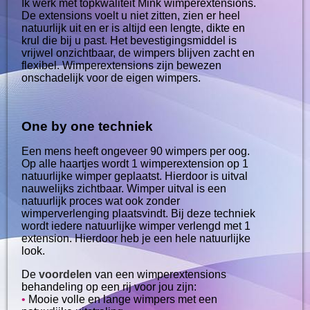
Ik werk met topkwaliteit Mink wimperextensions.
De extensions voelt u niet zitten, zien er heel
natuurlijk uit en er is altijd een lengte, dikte en
krul die bij u past. Het bevestigingsmiddel is
vrijwel onzichtbaar, de wimpers blijven zacht en
flexibel. Wimperextensions zijn bewezen
onschadelijk voor de eigen wimpers.
One by one techniek
Een mens heeft ongeveer 90 wimpers per oog.
Op alle haartjes wordt 1 wimperextension op 1
natuurlijke wimper geplaatst. Hierdoor is uitval
nauwelijks zichtbaar. Wimper uitval is een
natuurlijk proces wat ook zonder
wimperverlenging plaatsvindt. Bij deze techniek
wordt iedere natuurlijke wimper verlengd met 1
extension. Hierdoor heb je een hele natuurlijke
look.
De
voordelen
van een wimperextensions
behandeling op een rij voor jou zijn:
•
Mooie volle en lange wimpers met een