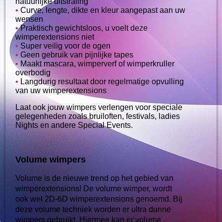
natuurlijke uitstraling
•
Curve, lengte, dikte en kleur aangepast aan uw
wensen
•
Praktisch gewichtsloos, u voelt deze
wimperextensions niet
•
Super veilig voor de ogen
•
Geen gebruik van pijnlijke tapes
•
Maakt mascara, wimperverf of wimperkruller
overbodig
•
Langdurig resultaat door regelmatige opvulling
van uw wimperextensions
Laat ook jouw wimpers verlengen voor speciale
gelegenheden zoals bruiloften, festivals, ladies
Nights en andere Special Events.
Volume wimpers
Volume is de nieuwe trend op het gebied van
wimperextensions! De volume wimper, wordt
ook wel 2D-6D wimperextensions genoemd. Bij
deze volume techniek worden er ultra dunne
wimpers gebruikt. Hiermee kan er volume