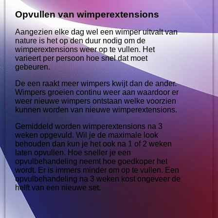
Opvullen van wimperextensions
Aangezien elke dag wel een wimper uitvalt van
nature is het op den duur nodig om de
wimperextensions weer op te vullen. Het
varieert per persoon hoe snel dat moet
gebeuren.
De een raakt meer wimpers kwijt dan de ander.
Wimpers groeien continu weer aan waardoor er
weer nieuwe wimpers ontstaan welke voorzien
kunnen worden van nieuwe wimperextensions.
Gemiddeld worden wimperextensions na 3
weken opgevuld. Wil je de maximale look
behouden dan kun je het ook na 1 of 2 weken
laten opvullen. Hoe sneller je een
opvulbehandeling neemt hoe goedkoper het
wordt. Er is immers minder om op te vullen. Een
opvulbehandeling na 3 weken kost ongeveer de
helft van een nieuwe set.